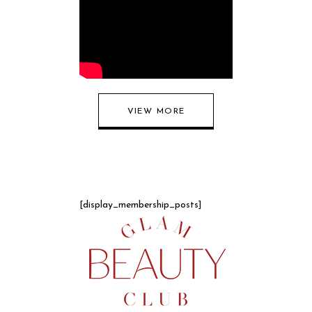
VIEW MORE
[display_membership_posts]