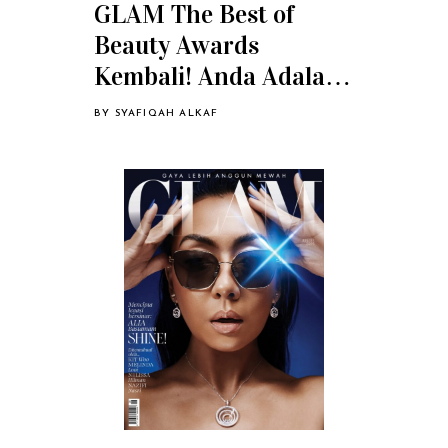
GLAM The Best of
Beauty Awards
Kembali! Anda Adalah
Juri Kami
BY
SYAFIQAH ALKAF