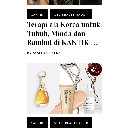
CANTIK
,
GBC BEAUTY RADAR
Terapi ala Korea untuk
Tubuh, Minda dan
Rambut di KANTIK by
GOYO
BY
SYAFIQAH ALKAF
CANTIK
,
GLAM BEAUTY CLUB