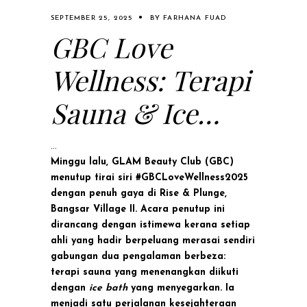
SEPTEMBER 25, 2025
BY
FARHANA FUAD
GBC Love
Wellness: Terapi
Sauna & Ice
Bath di Rise &
Minggu lalu, GLAM Beauty Club (GBC)
Plunge Jadi
menutup tirai siri #GBCLoveWellness2025
dengan penuh gaya di
Rise & Plunge,
Penutup
Bangsar Village II. Acara penutup ini
dirancang dengan istimewa kerana setiap
Eksklusif
ahli yang hadir berpeluang merasai sendiri
gabungan dua pengalaman berbeza:
terapi sauna yang menenangkan diikuti
dengan
ice bath
yang menyegarkan. Ia
menjadi satu perjalanan kesejahteraan