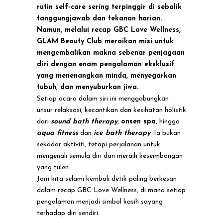
Mengubah Cara
rutin self-care sering terpinggir di sebalik
tanggungjawab dan tekanan harian.
Wanita
Namun, melalui recap GBC Love Wellness,
GLAM Beauty Club meraikan misi untuk
Menyayangi Diri
mengembalikan makna sebenar penjagaan
diri dengan enam pengalaman eksklusif
yang menenangkan minda, menyegarkan
tubuh, dan menyuburkan jiwa.
Setiap acara dalam siri ini menggabungkan
unsur relaksasi, kecantikan dan kesihatan holistik
dari
sound
bath
therapy
,
onsen spa
, hingga
aqua fitness
dan
ice
bath
therapy
. Ia bukan
sekadar aktiviti, tetapi perjalanan untuk
mengenali semula diri dan meraih keseimbangan
yang tulen.
Jom kita selami kembali detik paling berkesan
dalam recap GBC Love Wellness, di mana setiap
pengalaman menjadi simbol kasih sayang
terhadap diri sendiri.