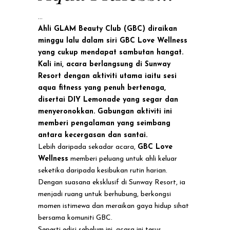
Bertenaga Di
Ahli GLAM Beauty Club (GBC) diraikan
Sunway Resort
minggu lalu dalam siri GBC Love Wellness
yang cukup mendapat sambutan hangat.
Kali ini, acara berlangsung di
Sunway
Resort
dengan aktiviti utama iaitu sesi
aqua fitness yang penuh bertenaga,
disertai DIY Lemonade yang segar dan
menyeronokkan. Gabungan aktiviti ini
memberi pengalaman yang seimbang
antara kecergasan dan santai.
Lebih daripada sekadar acara,
GBC Love
Wellness
memberi peluang untuk ahli keluar
seketika daripada kesibukan rutin harian.
Dengan suasana eksklusif di Sunway Resort, ia
menjadi ruang untuk berhubung, berkongsi
momen istimewa dan meraikan gaya hidup sihat
bersama komuniti GBC.
Seperti edisi sebelum ini, acara ini terus