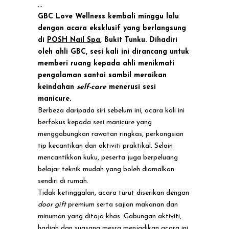
Sesi Manicure
GBC Love Wellness kembali minggu lalu
Eksklusif di
dengan acara eksklusif yang berlangsung
di
POSH Nail Spa
, Bukit Tunku. Dihadiri
Bukit Tunku
oleh ahli GBC, sesi kali ini dirancang untuk
memberi ruang kepada ahli menikmati
pengalaman santai sambil meraikan
keindahan
self-care
menerusi sesi
manicure.
Berbeza daripada siri sebelum ini, acara kali ini
berfokus kepada sesi manicure yang
menggabungkan rawatan ringkas, perkongsian
tip kecantikan dan aktiviti praktikal. Selain
mencantikkan kuku, peserta juga berpeluang
belajar teknik mudah yang boleh diamalkan
sendiri di rumah.
Tidak ketinggalan, acara turut diserikan dengan
door gift
premium serta sajian makanan dan
minuman yang ditaja khas. Gabungan aktiviti,
hadiah dan suasana mesra menjadikan acara ini