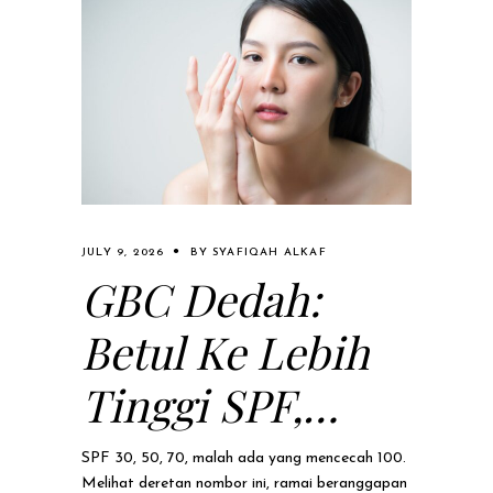
JULY 9, 2026
BY
SYAFIQAH ALKAF
GBC Dedah:
Betul Ke Lebih
Tinggi SPF,
Lebih Bagus
SPF 30, 50, 70, malah ada yang mencecah 100.
Melihat deretan nombor ini, ramai beranggapan