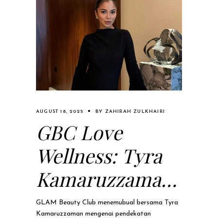
AUGUST 18, 2025
BY
ZAHIRAH ZULKHAIRI
GBC Love
Wellness: Tyra
Kamaruzzaman
Dedah Rutin
GLAM Beauty Club menemubual bersama Tyra
Kamaruzzaman mengenai pendekatan