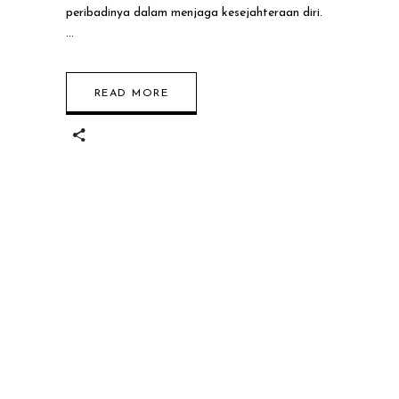
Self-Care Untuk
peribadinya dalam menjaga kesejahteraan diri.
Jiwa Tenang
READ MORE