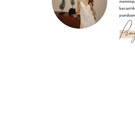
memimpi
kecanti
panduan
Pen