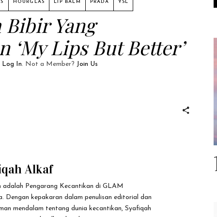
S
HOURGLAS
LIP BALM
PRADA
YSL
 Bibir Yang
‘My Lips But Better’
e
Log In
. Not a Member?
Join Us
iqah Alkaf
h adalah Pengarang Kecantikan di GLAM
a. Dengan kepakaran dalam penulisan editorial dan
an mendalam tentang dunia kecantikan, Syafiqah