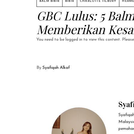
BALM BIBIR
BIBIR
CHARLOTTE TILBURY
HERME
GBC Lulus: 5 Balm
Memberikan Kesan 
You need to be logged in to view this content. Pleas
By
Syafiqah Alkaf
Syaf
Syafiqa
Malaysi
pemaham